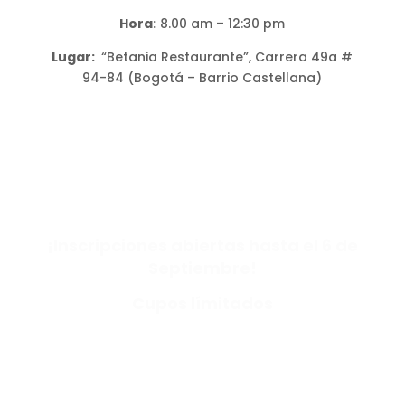
Hora:
8.00 am – 12:30 pm
Lugar:
“Betania Restaurante”, Carrera 49a #
94-84 (Bogotá – Barrio Castellana)
:
:
:
Day(s)
Hour(s
Minute(
Second
)
s)
(s)
¡Inscripciones abiertas hasta el 6 de
Septiembre!
Cupos límitados