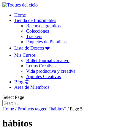
Home
Tienda de Imprimibles
Recursos gratuitos
Colecciones
Trackers
Paquetes de Plantillas
Lista de Deseos ❤️
Mis Cursos
Bullet Journal Creativo
Letras Creativas
Vida productiva y creativa
Apuntes Creativos
Blog 🤓
Area de Miembros
Select Page
Home
/
Products tagged “hábitos”
/ Page 5
hábitos