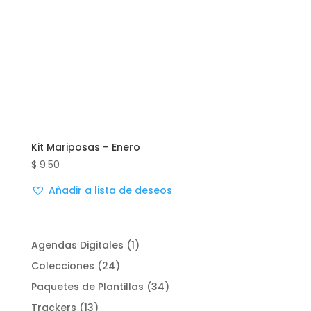
Kit Mariposas – Enero
$
9.50
Añadir a lista de deseos
1
Agendas Digitales
1
product
24
Colecciones
24
products
34
Paquetes de Plantillas
34
products
13
Trackers
13