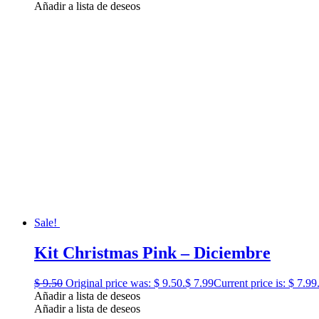
Añadir a lista de deseos
Sale!
Kit Christmas Pink – Diciembre
$
9.50
Original price was: $ 9.50.
$
7.99
Current price is: $ 7.99
Añadir a lista de deseos
Añadir a lista de deseos