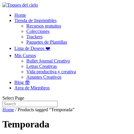
Home
Tienda de Imprimibles
Recursos gratuitos
Colecciones
Trackers
Paquetes de Plantillas
Lista de Deseos ❤️
Mis Cursos
Bullet Journal Creativo
Letras Creativas
Vida productiva y creativa
Apuntes Creativos
Blog 🤓
Area de Miembros
Select Page
Home
/ Products tagged “Temporada”
Temporada