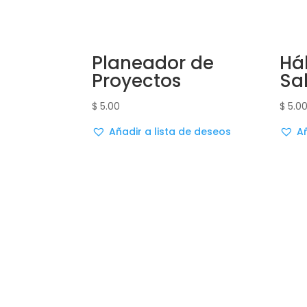
Planeador de
Há
Proyectos
Sa
$
5.00
$
5.0
Añadir a lista de deseos
Añ