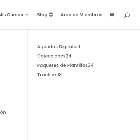
Mis Cursos
Blog 🤓
Area de Miembros
1
Agendas Digitales
1
product
24
Colecciones
24
products
34
Paquetes de Plantillas
34
products
13
Trackers
13
products
.
ión