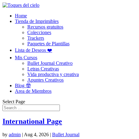
Home
Tienda de Imprimibles
Recursos gratuitos
Colecciones
Trackers
Paquetes de Plantillas
Lista de Deseos ❤️
Mis Cursos
Bullet Journal Creativo
Letras Creativas
Vida productiva y creativa
Apuntes Creativos
Blog 🤓
Area de Miembros
Select Page
International Page
by
admin
|
Aug 4, 2026
|
Bullet Journal