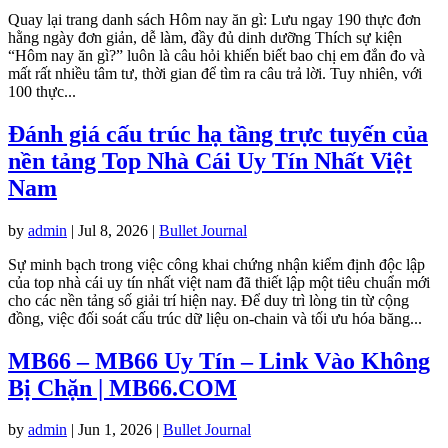
Quay lại trang danh sách Hôm nay ăn gì: Lưu ngay 190 thực đơn
hằng ngày đơn giản, dễ làm, đầy đủ dinh dưỡng Thích sự kiện
“Hôm nay ăn gì?” luôn là câu hỏi khiến biết bao chị em đắn đo và
mất rất nhiều tâm tư, thời gian để tìm ra câu trả lời. Tuy nhiên, với
100 thực...
Đánh giá cấu trúc hạ tầng trực tuyến của
nền tảng Top Nhà Cái Uy Tín Nhất Việt
Nam
by
admin
|
Jul 8, 2026
|
Bullet Journal
Sự minh bạch trong việc công khai chứng nhận kiểm định độc lập
của top nhà cái uy tín nhất việt nam đã thiết lập một tiêu chuẩn mới
cho các nền tảng số giải trí hiện nay. Để duy trì lòng tin từ cộng
đồng, việc đối soát cấu trúc dữ liệu on-chain và tối ưu hóa băng...
MB66 – MB66 Uy Tín – Link Vào Không
Bị Chặn | MB66.COM
by
admin
|
Jun 1, 2026
|
Bullet Journal