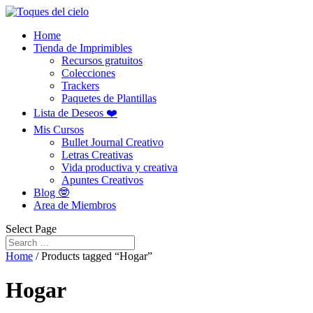
Home
Tienda de Imprimibles
Recursos gratuitos
Colecciones
Trackers
Paquetes de Plantillas
Lista de Deseos ❤️
Mis Cursos
Bullet Journal Creativo
Letras Creativas
Vida productiva y creativa
Apuntes Creativos
Blog 🤓
Area de Miembros
Select Page
Home
/ Products tagged “Hogar”
Hogar