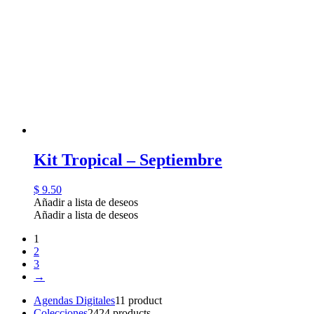
Kit Tropical – Septiembre
$
9.50
Añadir a lista de deseos
Añadir a lista de deseos
1
2
3
→
Agendas Digitales
1
1 product
Colecciones
24
24 products