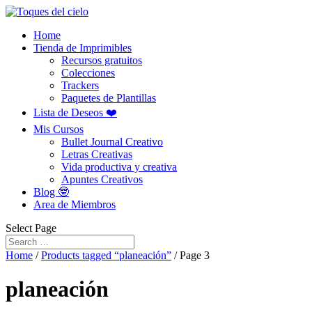
Home
Tienda de Imprimibles
Recursos gratuitos
Colecciones
Trackers
Paquetes de Plantillas
Lista de Deseos ❤️
Mis Cursos
Bullet Journal Creativo
Letras Creativas
Vida productiva y creativa
Apuntes Creativos
Blog 🤓
Area de Miembros
Select Page
Home
/
Products tagged “planeación”
/ Page 3
planeación