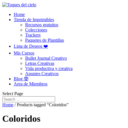
Home
Tienda de Imprimibles
Recursos gratuitos
Colecciones
Trackers
Paquetes de Plantillas
Lista de Deseos ❤️
Mis Cursos
Bullet Journal Creativo
Letras Creativas
Vida productiva y creativa
Apuntes Creativos
Blog 🤓
Area de Miembros
Select Page
Home
/ Products tagged “Coloridos”
Coloridos