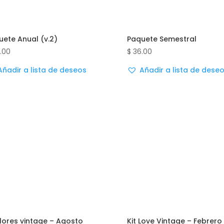
uete Anual (v.2)
Paquete Semestral
.00
$
36.00
Añadir a lista de deseos
Añadir a lista de dese
Flores vintage – Agosto
Kit Love Vintage – Febrero