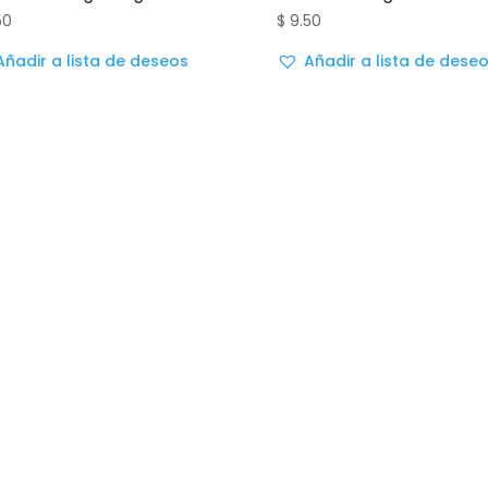
50
$
9.50
Añadir a lista de deseos
Añadir a lista de dese