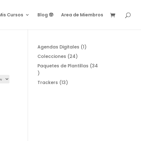
Mis Cursos
Blog 🤓
Area de Miembros
1
Agendas Digitales
1
product
24
Colecciones
24
products
Paquetes de Plantillas
34
34
products
13
Trackers
13
products